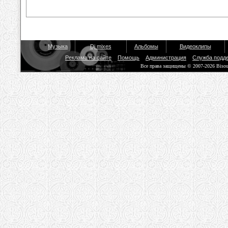
Музыка
Dj mixes
Альбомы
Видеоклипы
Реклама на сайте
Помощь
Администрация
Служба подд
Все права защищены © 2007-2026 Biso