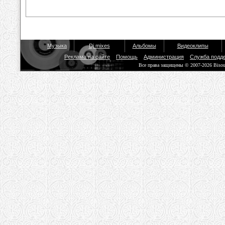
Музыка
Dj mixes
Альбомы
Видеоклипы
Реклама на сайте
Помощь
Администрация
Служба подд
Все права защищены © 2007-2026 Biso