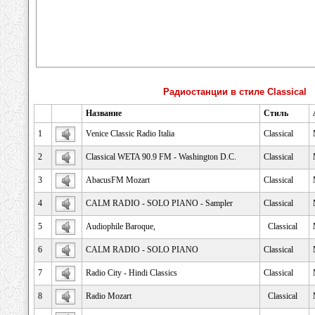
Радиостанции в стиле Classical
Название
Стиль
1
Venice Classic Radio Italia
Classical
2
Classical WETA 90.9 FM - Washington D.C.
Classical
3
AbacusFM Mozart
Classical
4
CALM RADIO - SOLO PIANO - Sampler
Classical
5
Audiophile Baroque,
Classical
6
CALM RADIO - SOLO PIANO
Classical
7
Radio City - Hindi Classics
Classical
8
Radio Mozart
Classical