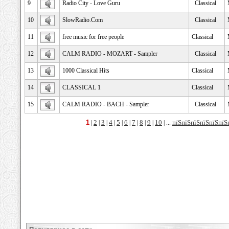
9
Radio City - Love Guru
Classical
10
SlowRadio.Com
Classical
11
free music for free people
Classical
12
CALM RADIO - MOZART - Sampler
Classical
13
1000 Classical Hits
Classical
14
CLASSICAL 1
Classical
15
CALM RADIO - BACH - Sampler
Classical
1
2
3
4
5
6
7
8
9
10
пїЅпїЅпїЅпїЅпїЅпїЅ
|
|
|
|
|
|
|
|
|
| ...