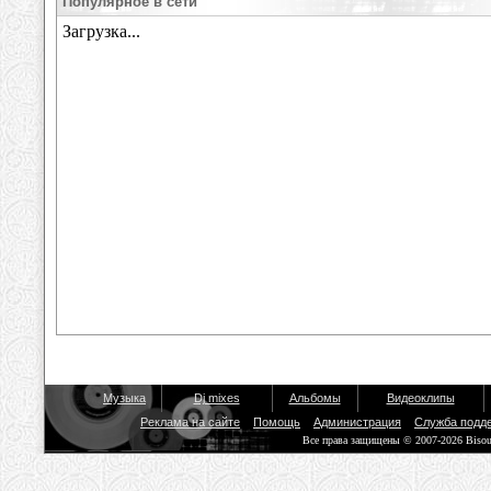
Популярное в сети
Музыка
Dj mixes
Альбомы
Видеоклипы
Реклама на сайте
Помощь
Администрация
Служба подд
Все права защищены © 2007-2026 Biso