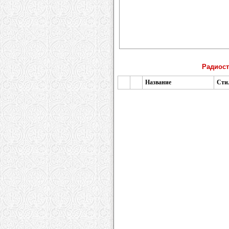
Радиост
Название
Сти