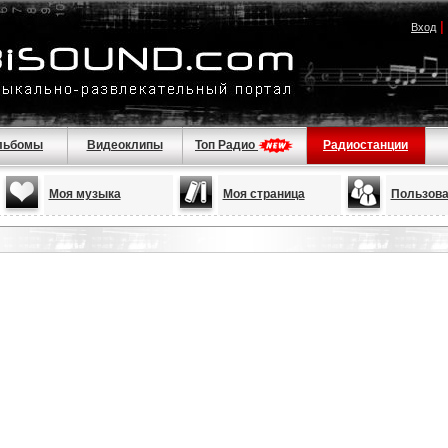
|
Вход
льбомы
Видеоклипы
Топ Радио
Радиостанции
Моя музыка
Моя страница
Пользова