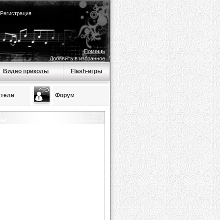
Регистрация
Помощь
Добавить в избранное
Видео приколы
Flash-игры
тели
Форум