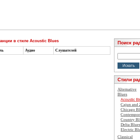
анции в стиле Acoustic Blues
Поиск ра
ль
Аудио
Слушателей
Стили ра
Alternative
Blues
Acoustic B
Cajun and
Chicago Bl
Contempor
Country Bl
Delta Blue
Electric Bl
Classical