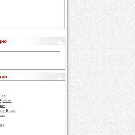
дио
дио
lues
 Zydeco
ues
ary Blues
ues
s
ues