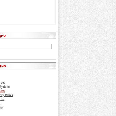
дио
дио
lues
 Zydeco
ues
ary Blues
ues
s
ues