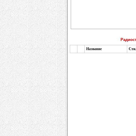
Радиост
Название
Сти