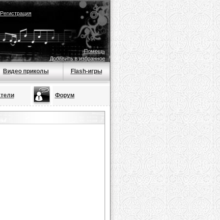
Регистрация
Помощь
Добавить в избранное
Видео приколы
Flash-игры
тели
Форум