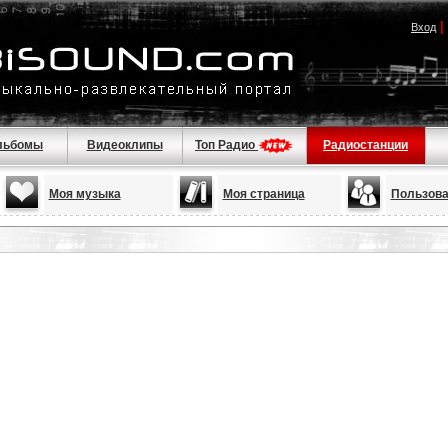
|
Вход
льбомы
Видеоклипы
Топ Радио
Радиостанции
Моя музыка
Моя страница
Пользова