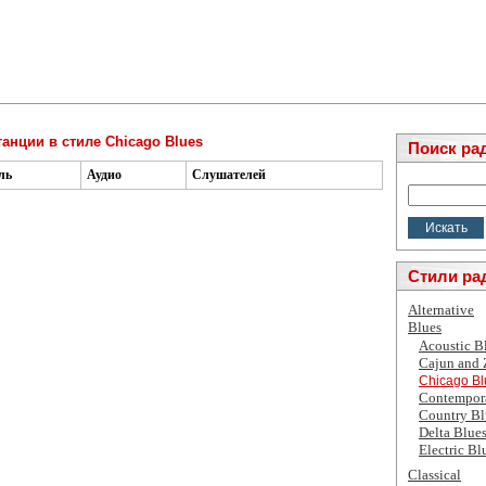
анции в стиле Chicago Blues
Поиск ра
ль
Аудио
Слушателей
Стили ра
Alternative
Blues
Acoustic B
Cajun and
Chicago Bl
Contempor
Country Bl
Delta Blue
Electric Bl
Classical