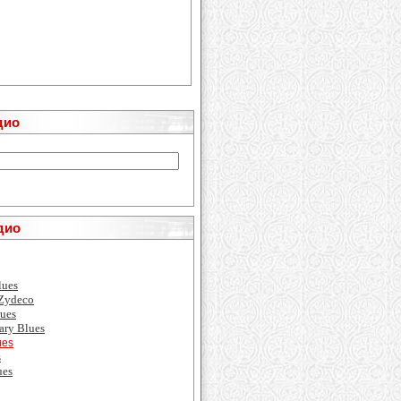
дио
дио
lues
 Zydeco
ues
ary Blues
ues
s
ues