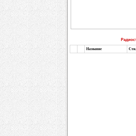
Радиост
Название
Сти