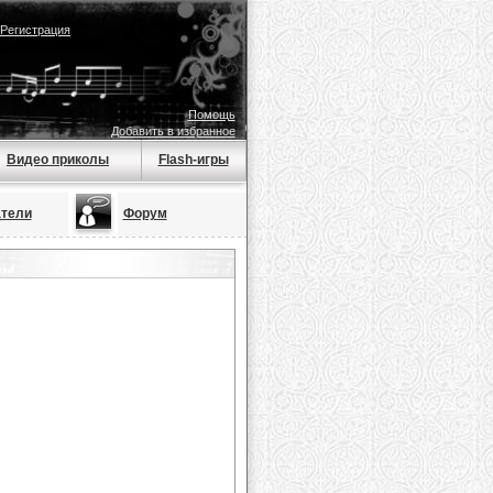
Регистрация
Помощь
Добавить в избранное
Видео приколы
Flash-игры
тели
Форум