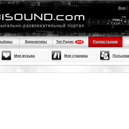
|
Вход
льбомы
Видеоклипы
Топ Радио
Радиостанции
Моя музыка
Моя страница
Пользова