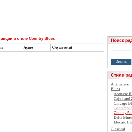
анции в стиле Country Blues
Поиск ра
ль
Аудио
Слушателей
Стили ра
Alternative
Blues
Acoustic B
Cajun and
Chicago Bl
Contempor
Country Bl
Delta Blue
Electric Bl
Classical