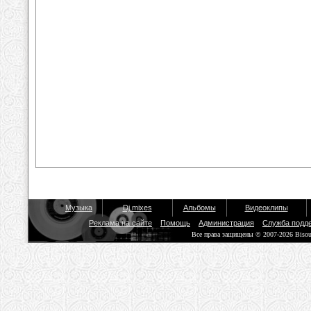
Музыка
Dj mixes
Альбомы
Видеоклипы
Реклама на сайте
Помощь
Администрация
Служба подд
Все права защищены © 2007-2026 Biso