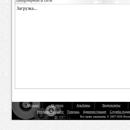
Популярное в сети
Музыка
Dj mixes
Альбомы
Видеоклипы
Реклама на сайте
Помощь
Администрация
Служба подд
Все права защищены © 2007-2026 Biso