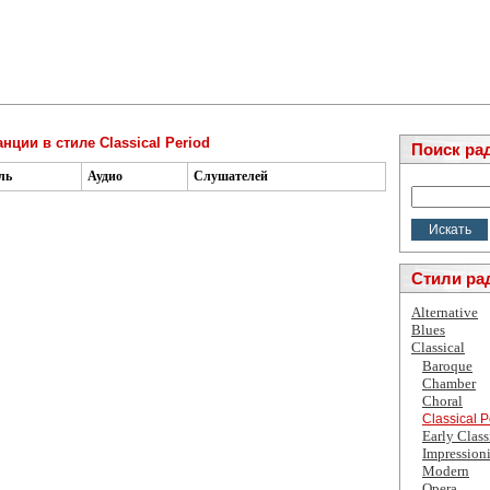
нции в стиле Classical Period
Поиск ра
ль
Аудио
Слушателей
Стили ра
Alternative
Blues
Classical
Baroque
Chamber
Choral
Classical P
Early Class
Impressioni
Modern
Opera