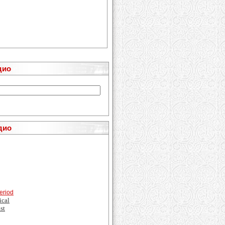
дио
дио
eriod
ical
st