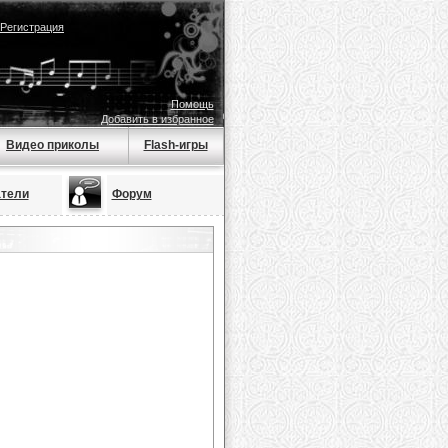
Регистрация
Помощь
Добавить в избранное
Видео приколы
Flash-игры
тели
Форум