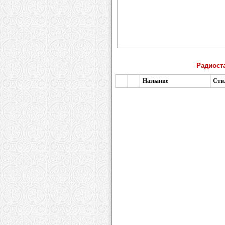
Радиоста
Название
Сти