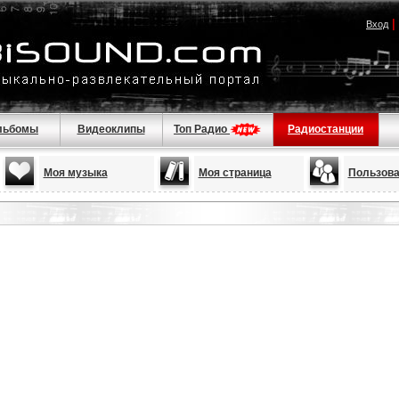
|
Вход
льбомы
Видеоклипы
Топ Радио
Радиостанции
Моя музыка
Моя страница
Пользова