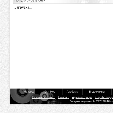
Популярное в сети
Музыка
Dj mixes
Альбомы
Видеоклипы
Реклама на сайте
Помощь
Администрация
Служба подд
Все права защищены © 2007-2026 Biso