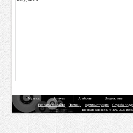
Музыка
Dj mixes
Альбомы
Видеоклипы
Реклама на сайте
Помощь
Администрация
Служба подд
Все права защищены © 2007-2026 Biso