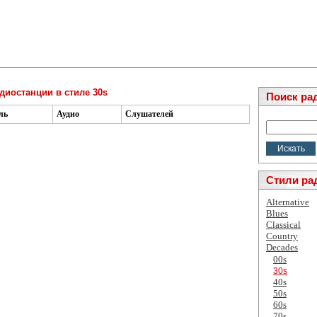
диостанции в стиле 30s
Поиск ра
ль
Аудио
Слушателей
Стили ра
Alternative
Blues
Classical
Country
Decades
00s
30s
40s
50s
60s
70s