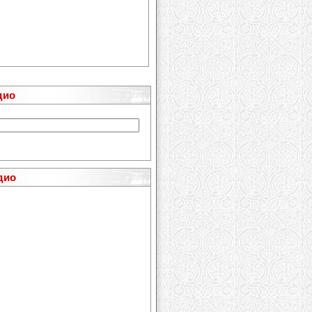
дио
дио