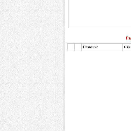
Ра
Название
Сти