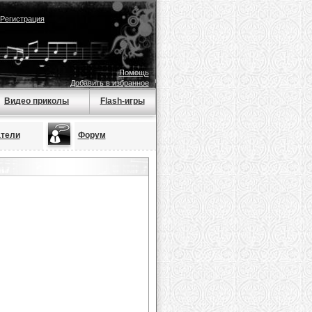
Регистрация
Помощь
Добавить в избранное
Видео приколы
Flash-игры
тели
Форум