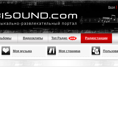
|
Вход
льбомы
Видеоклипы
Топ Радио
Радиостанции
Моя музыка
Моя страница
Пользова