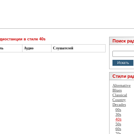
диостанции в стиле 40s
Поиск ра
ль
Аудио
Слушателей
Стили ра
Alternative
Blues
Classical
Country
Decades
00s
30s
40s
50s
60s
70s