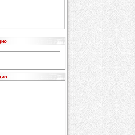
дио
дио