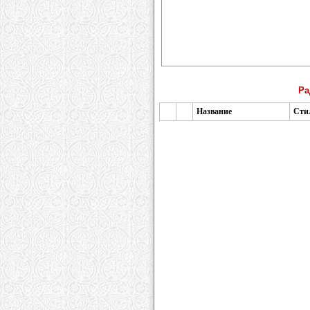
Ра
Название
Сти