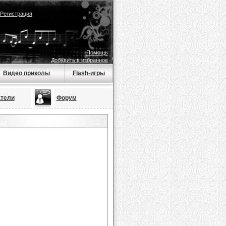
Регистрация
Помощь
Добавить в избранное
Видео приколы
Flash-игры
тели
Форум