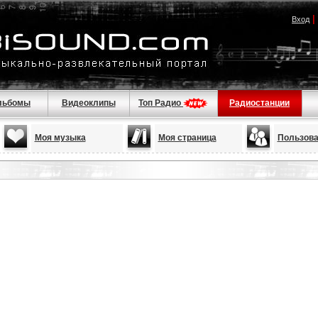
|
Вход
льбомы
Видеоклипы
Топ Радио
Радиостанции
Моя музыка
Моя страница
Пользова