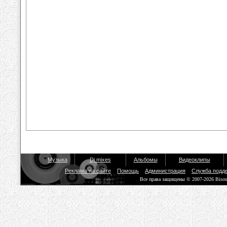
Музыка
Dj mixes
Альбомы
Видеоклипы
Реклама на сайте
Помощь
Администрация
Служба подд
Все права защищены © 2007-2026 Biso