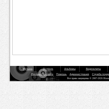
Музыка
Dj mixes
Альбомы
Видеоклипы
Реклама на сайте
Помощь
Администрация
Служба подд
Все права защищены © 2007-2026 Biso