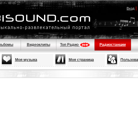
|
Вход
льбомы
Видеоклипы
Топ Радио
Радиостанции
Моя музыка
Моя страница
Пользова