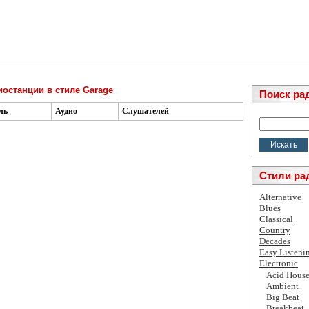
останции в стиле Garage
Поиск ра
ль
Аудио
Слушателей
Стили ра
Alternative
Blues
Classical
Country
Decades
Easy Listeni
Electronic
Acid Hous
Ambient
Big Beat
Breakbeat