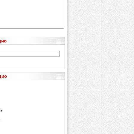
дио
дио
ng
e