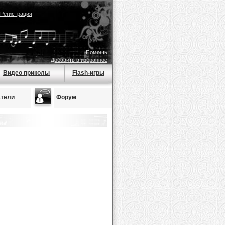
Регистрация
Помощь
Добавить в избранное
Видео приколы
Flash-игры
тели
Форум