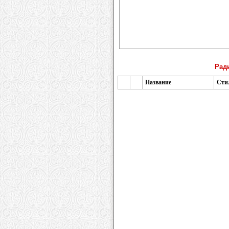
Ради
Название
Сти