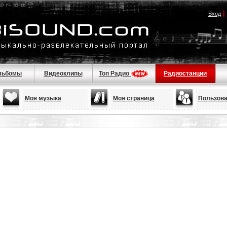
|
Вход
льбомы
Видеоклипы
Топ Радио
Радиостанции
Моя музыка
Моя страница
Пользова