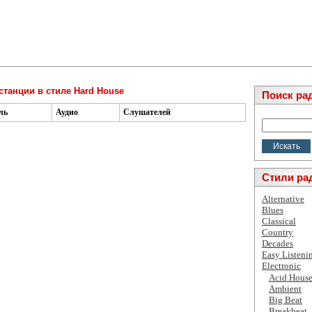
станции в стиле Hard House
Поиск ра
ль
Аудио
Слушателей
Стили ра
Alternative
Blues
Classical
Country
Decades
Easy Listeni
Electronic
Acid Hous
Ambient
Big Beat
Breakbeat