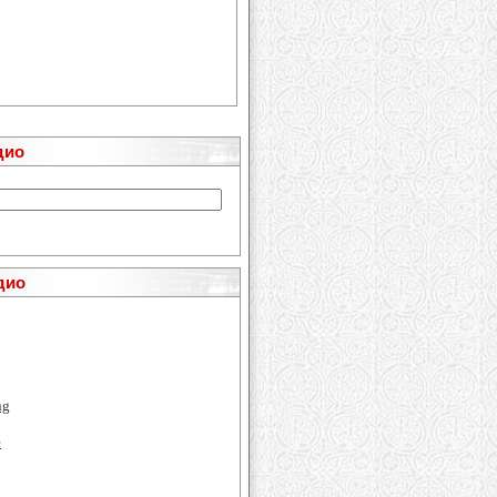
дио
дио
ng
e