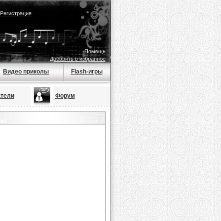
Регистрация
Помощь
Добавить в избранное
Видео приколы
Flash-игры
тели
Форум