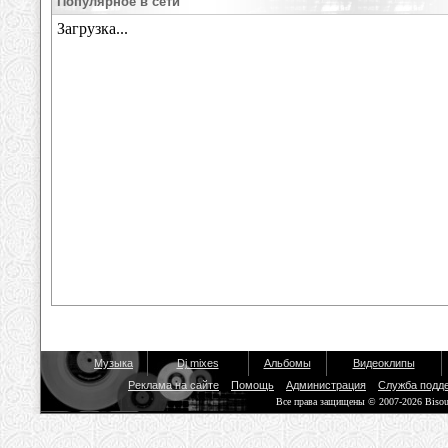
Популярное в сети
Музыка
Dj mixes
Альбомы
Видеоклипы
Реклама на сайте
Помощь
Администрация
Служба подд
Все права защищены © 2007-2026 Biso