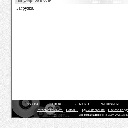
Популярное в сети
Музыка
Dj mixes
Альбомы
Видеоклипы
Реклама на сайте
Помощь
Администрация
Служба подд
Все права защищены © 2007-2026 Biso