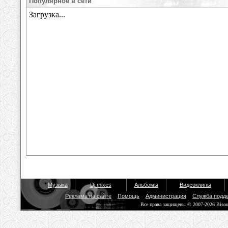
Популярное в сети
Музыка
Dj mixes
Альбомы
Видеоклипы
Реклама на сайте
Помощь
Администрация
Служба подд
Все права защищены © 2007-2026 Biso