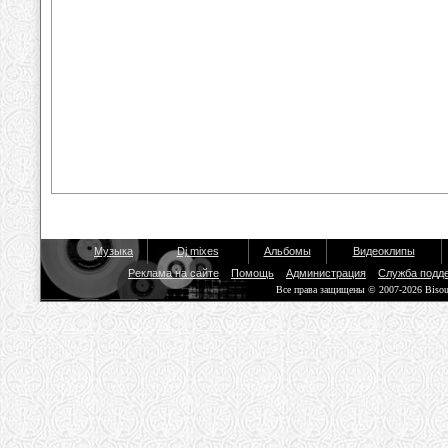
Музыка
Dj mixes
Альбомы
Видеоклипы
Реклама на сайте
Помощь
Администрация
Служба подд
Все права защищены © 2007-2026 Biso