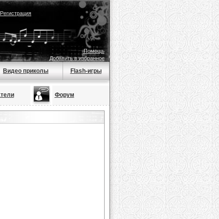
Регистрация
Помощь
Добавить в избранное
Видео приколы
Flash-игры
тели
Форум