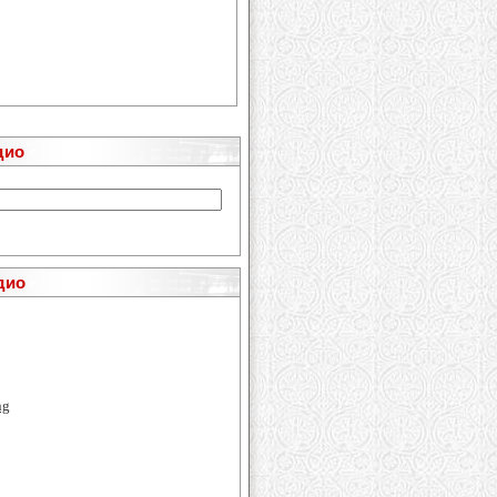
дио
дио
ng