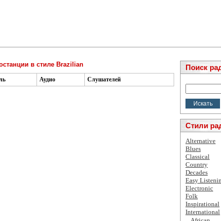
станции в стиле Brazilian
Поиск ра
ль
Аудио
Слушателей
Стили ра
Alternative
Blues
Classical
Country
Decades
Easy Listeni
Electronic
Folk
Inspirational
International
African