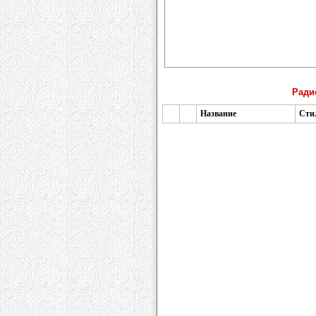
Радио
Название
Сти