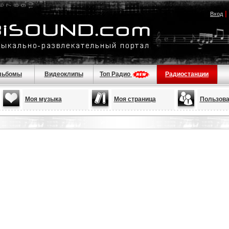
|
Вход
льбомы
Видеоклипы
Топ Радио
Радиостанции
Моя музыка
Моя страница
Пользова