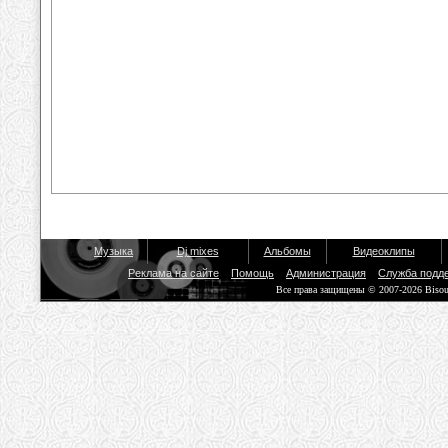
Музыка
Dj mixes
Альбомы
Видеоклипы
Реклама на сайте
Помощь
Администрация
Служба подд
Все права защищены © 2007-2026 Biso