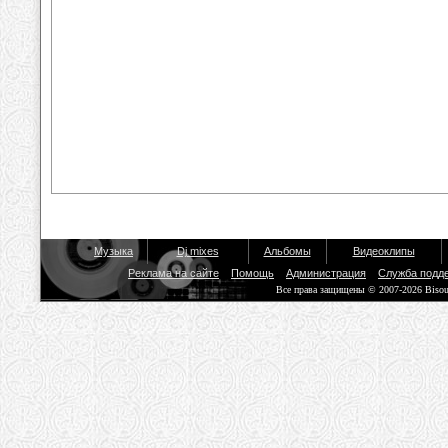
Музыка
Dj mixes
Альбомы
Видеоклипы
Реклама на сайте
Помощь
Администрация
Служба подд
Все права защищены © 2007-2026 Biso