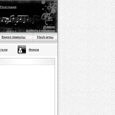
Регистрация
Помощь
Добавить в избранное
Видео приколы
Flash-игры
тели
Форум