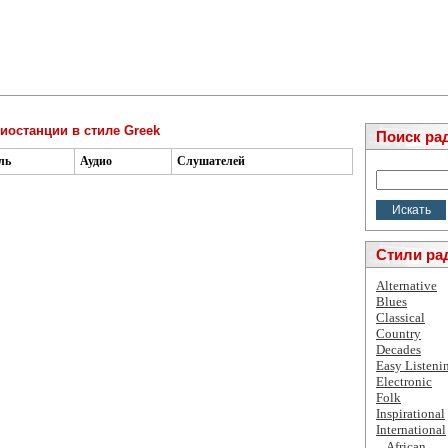
иостанции в стиле Greek
Поиск ра
ль
Аудио
Слушателей
Стили ра
Alternative
Blues
Classical
Country
Decades
Easy Listeni
Electronic
Folk
Inspirational
International
African