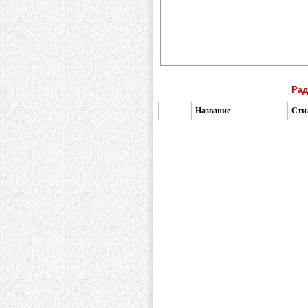
Рад
Название
Сти