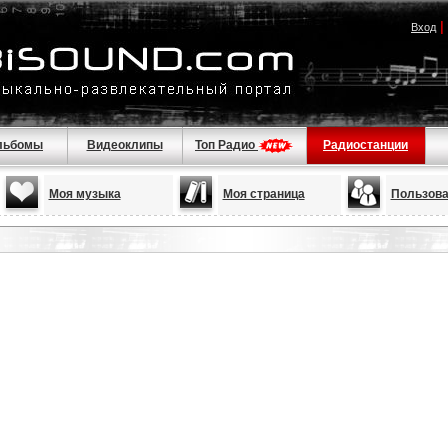
|
Вход
льбомы
Видеоклипы
Топ Радио
Радиостанции
Моя музыка
Моя страница
Пользова