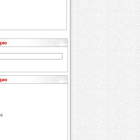
дио
дио
ng