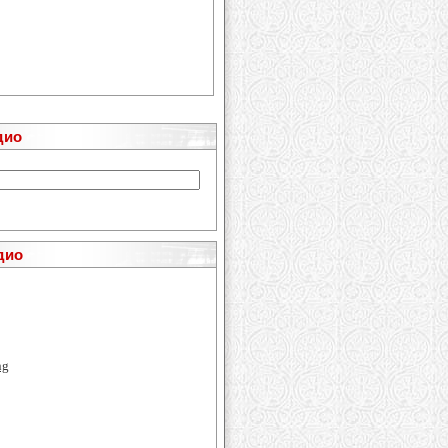
дио
дио
ng