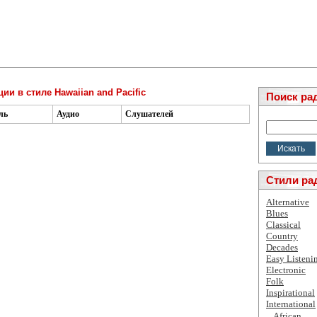
ии в стиле Hawaiian and Pacific
Поиск ра
ль
Аудио
Слушателей
Стили ра
Alternative
Blues
Classical
Country
Decades
Easy Listeni
Electronic
Folk
Inspirational
International
African