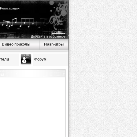
Регистрация
Помощь
Добавить в избранное
Видео приколы
Flash-игры
тели
Форум