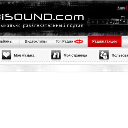
|
Вход
льбомы
Видеоклипы
Топ Радио
Радиостанции
Моя музыка
Моя страница
Пользова