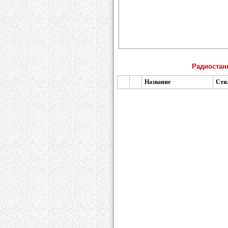
Радиостанц
Название
Сти