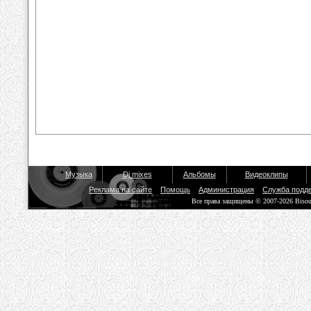
Музыка
Dj mixes
Альбомы
Видеоклипы
Реклама на сайте
Помощь
Администрация
Служба подд
Все права защищены © 2007-2026 Biso