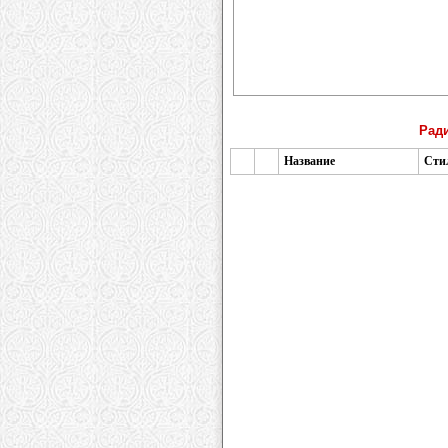
Ради
Название
Сти