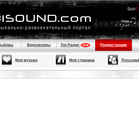
|
Вход
льбомы
Видеоклипы
Топ Радио
Радиостанции
Моя музыка
Моя страница
Пользова