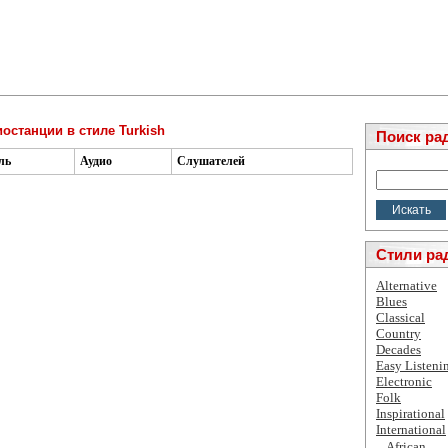
останции в стиле Turkish
Поиск ра
ль
Аудио
Слушателей
Стили ра
Alternative
Blues
Classical
Country
Decades
Easy Listeni
Electronic
Folk
Inspirational
International
African