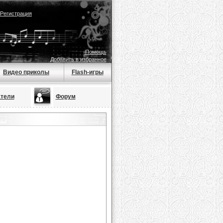
Регистрация
Помощь
Добавить в избранное
Видео приколы
Flash-игры
тели
Форум