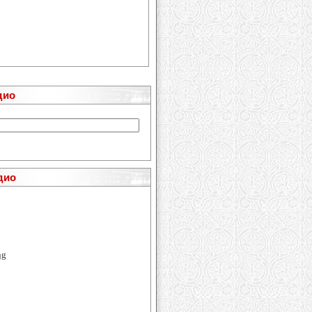
дио
дио
ng