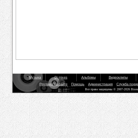
Музыка
Dj mixes
Альбомы
Видеоклипы
Реклама на сайте
Помощь
Администрация
Служба подд
Все права защищены © 2007-2026 Biso