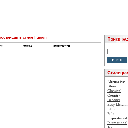
иостанции в стиле Fusion
Поиск ра
ль
Аудио
Слушателей
Стили ра
Alternative
Blues
Classical
Country
Decades
Easy Listeni
Electronic
Folk
Inspirational
International
Jazz