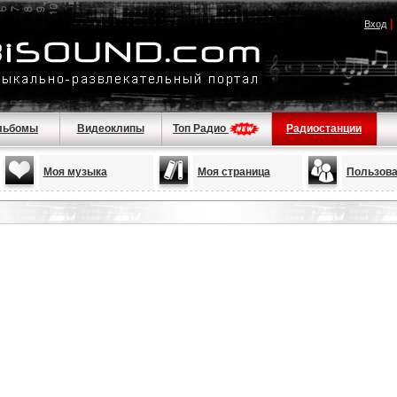
|
Вход
льбомы
Видеоклипы
Топ Радио
Радиостанции
Моя музыка
Моя страница
Пользова