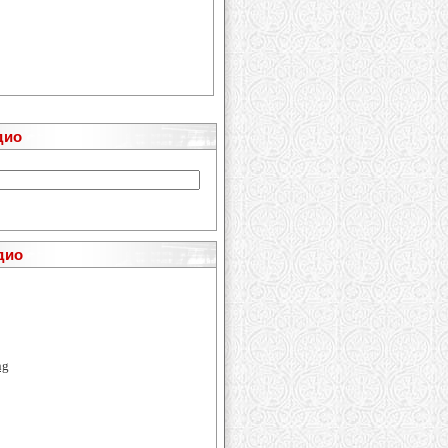
дио
дио
ng