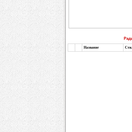
Рад
Название
Сти