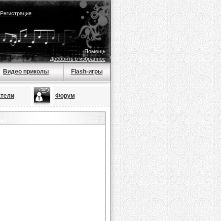
Регистрация
Помощь
Добавить в избранное
Видео приколы
Flash-игры
тели
Форум