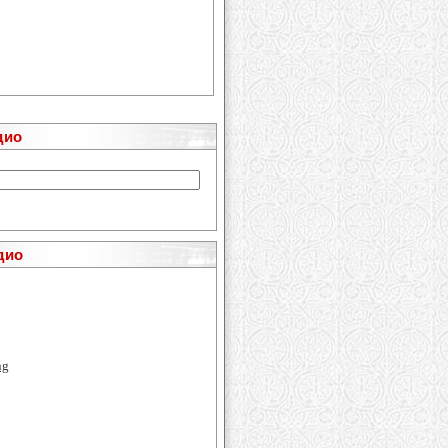
дио
дио
ng