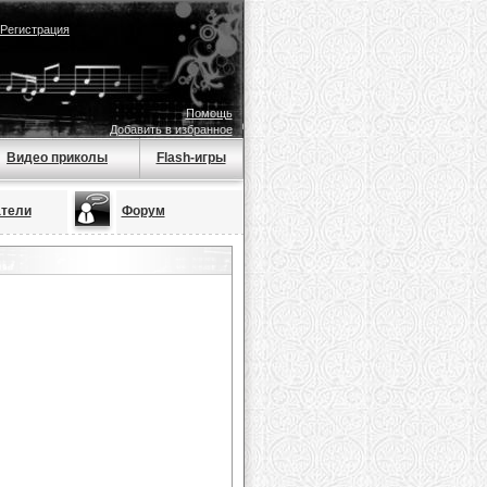
Регистрация
Помощь
Добавить в избранное
Видео приколы
Flash-игры
тели
Форум