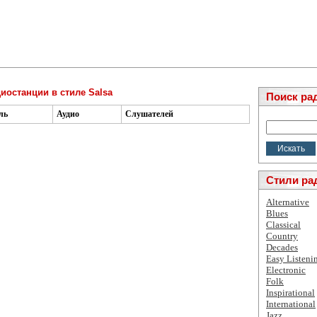
иостанции в стиле Salsa
Поиск ра
ль
Аудио
Слушателей
Стили ра
Alternative
Blues
Classical
Country
Decades
Easy Listeni
Electronic
Folk
Inspirational
International
Jazz