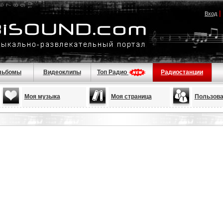
|
Вход
льбомы
Видеоклипы
Топ Радио
Радиостанции
Моя музыка
Моя страница
Пользова