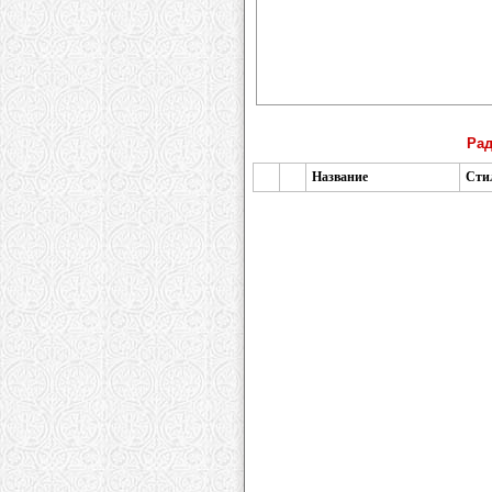
Рад
Название
Сти