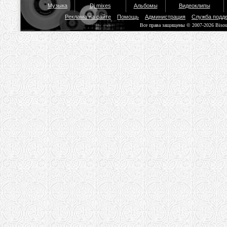
Музыка
Dj mixes
Альбомы
Видеоклипы
Реклама на сайте
Помощь
Администрация
Служба подд
Все права защищены © 2007-2026 Biso