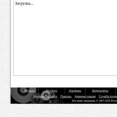
Музыка
Dj mixes
Альбомы
Видеоклипы
Реклама на сайте
Помощь
Администрация
Служба подд
Все права защищены © 2007-2026 Biso