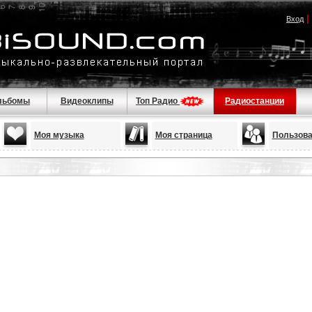
|
Вход
льбомы
Видеоклипы
Топ Радио
Радиостанции
Моя музыка
Моя страница
Пользова