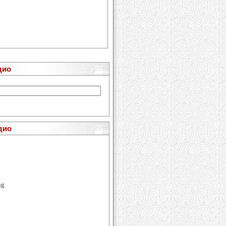
дио
дио
ng