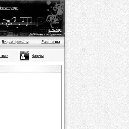
Регистрация
Помощь
Добавить в избранное
Видео приколы
Flash-игры
тели
Форум