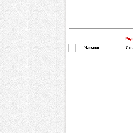
Рад
Название
Сти