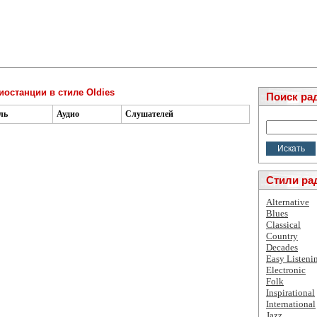
иостанции в стиле Oldies
Поиск ра
ль
Аудио
Слушателей
Стили ра
Alternative
Blues
Classical
Country
Decades
Easy Listeni
Electronic
Folk
Inspirational
International
Jazz