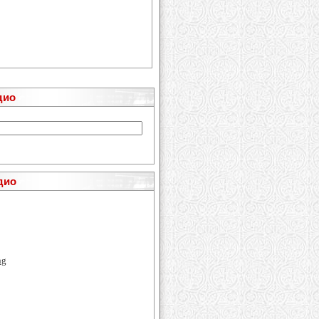
дио
дио
ng