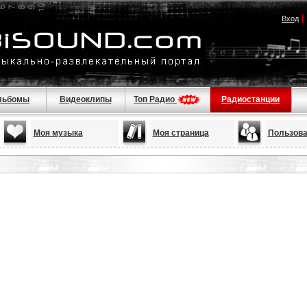
|
Вход
льбомы
Видеоклипы
Топ Радио
Радиостанции
Моя музыка
Моя страница
Пользова