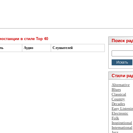
иостанции в стиле Top 40
Поиск ра
ль
Аудио
Слушателей
Стили ра
Alternative
Blues
Classical
Country
Decades
Easy Listeni
Electronic
Folk
Inspirational
International
Jazz