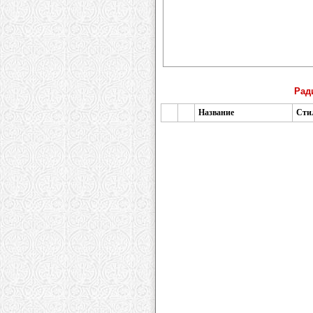
Рад
Название
Сти