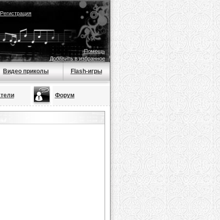
Регистрация
Помощь
Добавить в избранное
Видео приколы
Flash-игры
тели
Форум