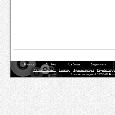
Музыка
Dj mixes
Альбомы
Видеоклипы
Реклама на сайте
Помощь
Администрация
Служба подд
Все права защищены © 2007-2026 Biso