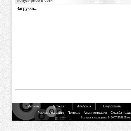
Популярное в сети
Музыка
Dj mixes
Альбомы
Видеоклипы
Реклама на сайте
Помощь
Администрация
Служба подд
Все права защищены © 2007-2026 Biso