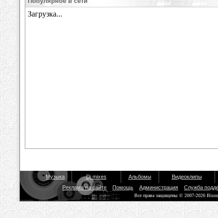
Популярное в сети
Музыка
Dj mixes
Альбомы
Видеоклипы
Реклама на сайте
Помощь
Администрация
Служба подд
Все права защищены © 2007-2026 Biso