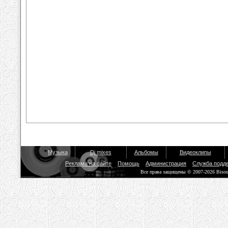
Музыка
Dj mixes
Альбомы
Видеоклипы
Реклама на сайте
Помощь
Администрация
Служба подд
Все права защищены © 2007-2026 Biso