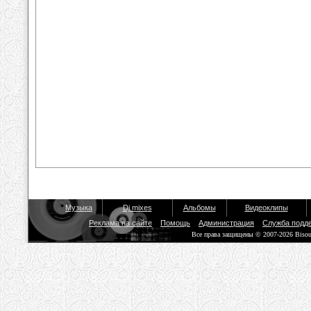
Музыка
Dj mixes
Альбомы
Видеоклипы
Реклама на сайте
Помощь
Администрация
Служба подд
Все права защищены © 2007-2026 Biso