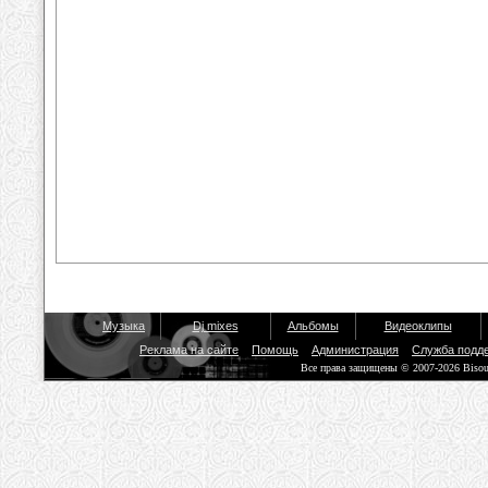
Музыка
Dj mixes
Альбомы
Видеоклипы
Реклама на сайте
Помощь
Администрация
Служба подд
Все права защищены © 2007-2026 Biso