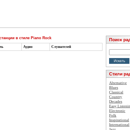
станции в стиле Piano Rock
Поиск ра
ль
Аудио
Слушателей
Стили ра
Alternative
Blues
Classical
Country
Decades
Easy Listeni
Electronic
Folk
Inspirational
International
Jazz