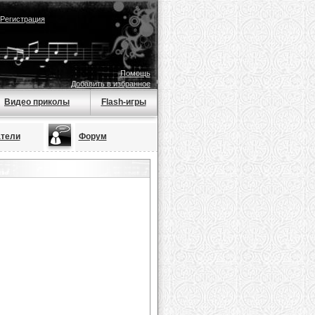
Регистрация
Помощь
Добавить в избранное
Видео приколы
Flash-игры
тели
Форум