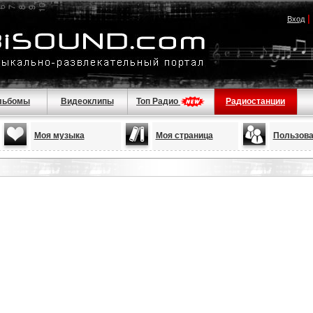
|
Вход
льбомы
Видеоклипы
Топ Радио
Радиостанции
Моя музыка
Моя страница
Пользова