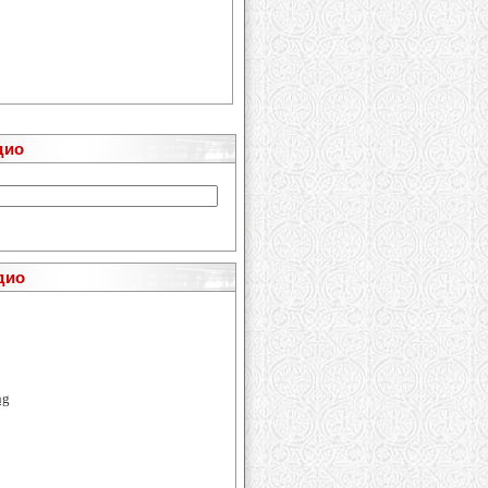
дио
дио
ng