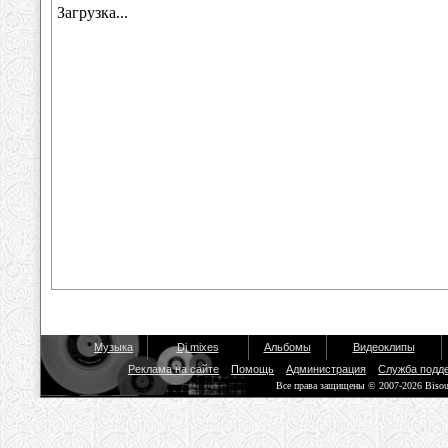
Музыка
Dj mixes
Альбомы
Видеоклипы
Реклама на сайте
Помощь
Администрация
Служба подд
Все права защищены © 2007-2026 Biso