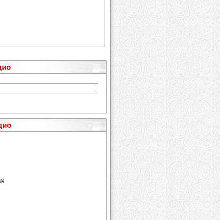
дио
дио
ng