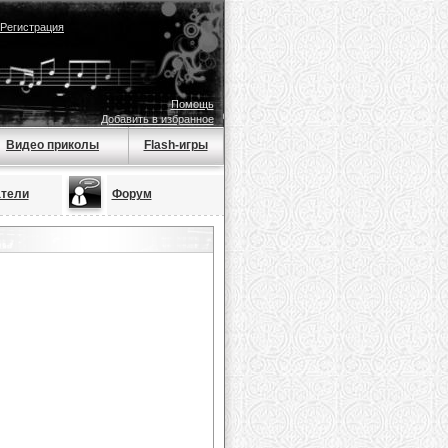
Регистрация
Помощь
Добавить в избранное
Видео приколы
Flash-игры
тели
Форум