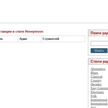
станции в стиле Honeymoon
Поиск ра
ль
Аудио
Слушателей
Стили ра
Alternative
Blues
Classical
Country
Decades
Easy Listeni
Electronic
Folk
Inspirational
International
Jazz