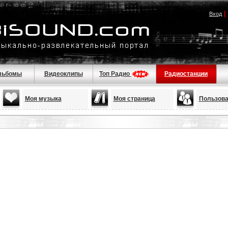
|
Вход
льбомы
Видеоклипы
Топ Радио
Радиостанции
Моя музыка
Моя страница
Пользова