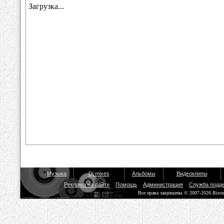
Музыка
Dj mixes
Альбомы
Видеоклипы
Реклама на сайте
Помощь
Администрация
Служба подд
Все права защищены © 2007-2026 Biso