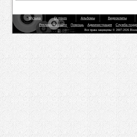
Музыка
Dj mixes
Альбомы
Видеоклипы
Реклама на сайте
Помощь
Администрация
Служба подд
Все права защищены © 2007-2026 Biso