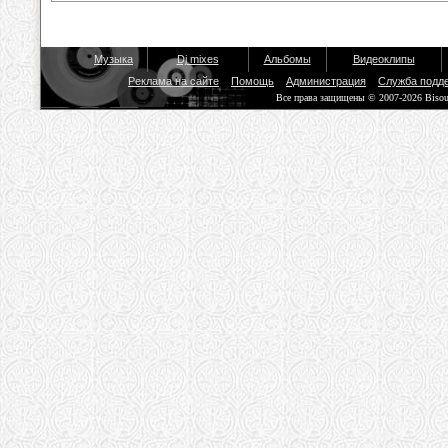
Музыка
Dj mixes
Альбомы
Видеоклипы
Реклама на сайте
Помощь
Администрация
Служба подд
Все права защищены © 2007-2026 Biso