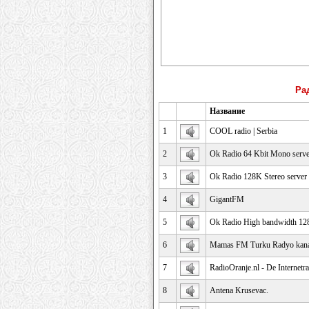
Ра
Название
1
COOL radio | Serbia
2
Ok Radio 64 Kbit Mono serv
3
Ok Radio 128K Stereo server
4
GigantFM
5
Ok Radio High bandwidth 128
6
Mamas FM Turku Radyo kana
7
RadioOranje.nl - De Internetr
8
Antena Krusevac.