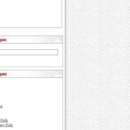
дио
дио
ng
 Folk
ary Folk