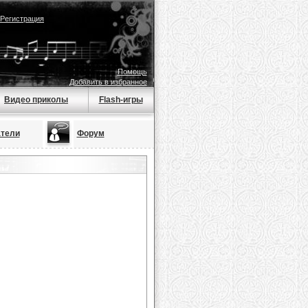
Регистрация
Помощь
Добавить в избранное
Видео приколы
Flash-игры
тели
Форум