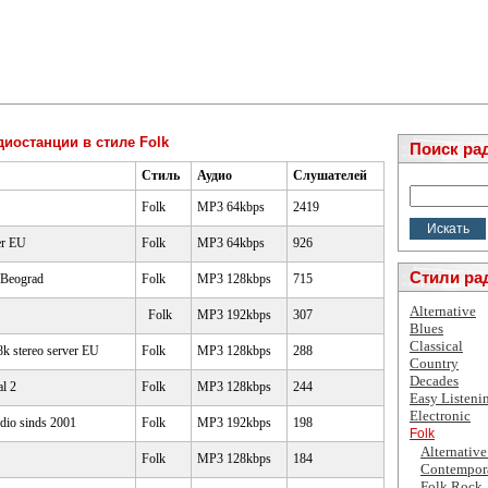
диостанции в стиле Folk
Поиск ра
Стиль
Аудио
Слушателей
Folk
MP3 64kbps
2419
er EU
Folk
MP3 64kbps
926
Стили ра
 Beograd
Folk
MP3 128kbps
715
Alternative
Folk
MP3 192kbps
307
Blues
Classical
k stereo server EU
Folk
MP3 128kbps
288
Country
Decades
l 2
Folk
MP3 128kbps
244
Easy Listeni
Electronic
adio sinds 2001
Folk
MP3 192kbps
198
Folk
Alternative
Folk
MP3 128kbps
184
Contempor
Folk Rock