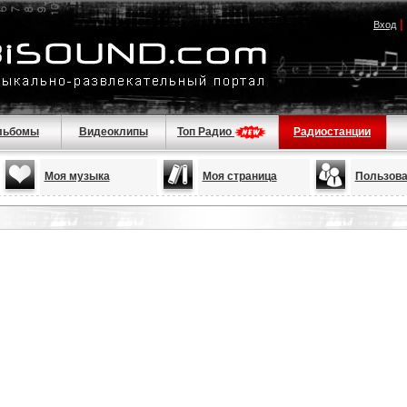
|
Вход
льбомы
Видеоклипы
Топ Радио
Радиостанции
Моя музыка
Моя страница
Пользова