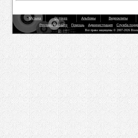
Музыка
Dj mixes
Альбомы
Видеоклипы
Реклама на сайте
Помощь
Администрация
Служба подд
Все права защищены © 2007-2026 Biso