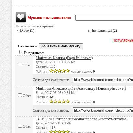
Музыка пользователя:
Поиск по категориям:
Disco
Instrumental
(1)
(2)
Популярны
Отмеченные:
Выделить все
Marimusa-Калина (Рада Рай cover)
Дата: 2017-05-06 / 9.25 Mb
Other
Скачано:
110
0
Рейтинг:
Комментарии:
Ссылка для скачивания:
Marimusa-Я кахаю цябе (Александр Пономарёв cover)
Дата: 2017-05-06 / 9.34 Mb
Other
Скачано:
68
0
Рейтинг:
Комментарии:
Ссылка для скачивания:
04 -BG- 900 гитара шикарная просто-Инструменталка
Дата: 2016-10-15 / 0 Mb
Other
Скачано:
108
0
Рейтинг:
Комментарии: